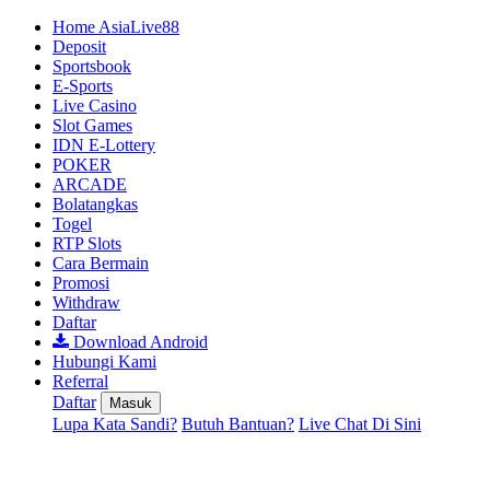
Home AsiaLive88
Deposit
Sportsbook
E-Sports
Live Casino
Slot Games
IDN E-Lottery
POKER
ARCADE
Bolatangkas
Togel
RTP Slots
Cara Bermain
Promosi
Withdraw
Daftar
Download Android
Hubungi Kami
Referral
Daftar
Masuk
Lupa Kata Sandi?
Butuh Bantuan?
Live Chat Di Sini