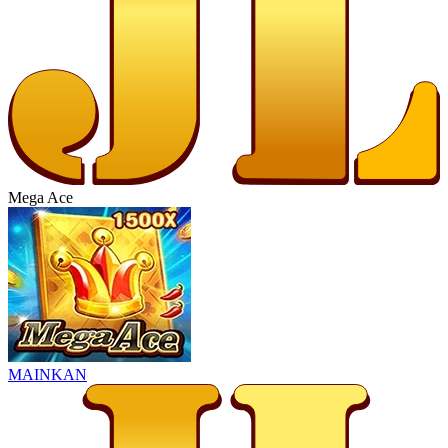
Mega Ace
MAINKAN