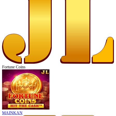
Fortune Coins
MAINKAN