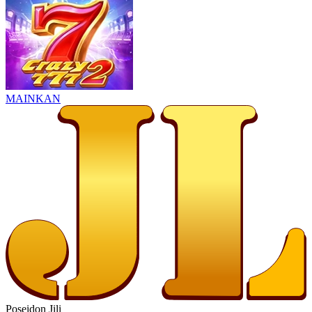
MAINKAN
Poseidon Jili