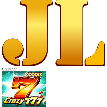
Crazy777