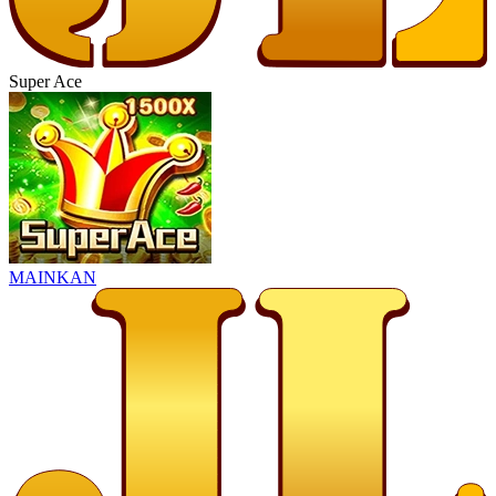
Super Ace
MAINKAN