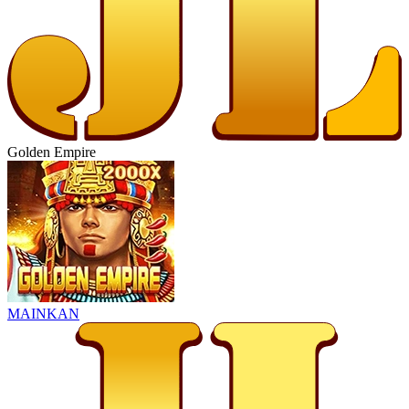
Golden Empire
MAINKAN