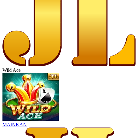
Wild Ace
MAINKAN