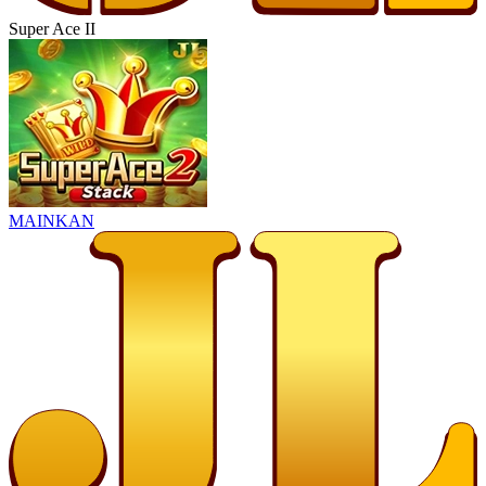
Super Ace II
MAINKAN