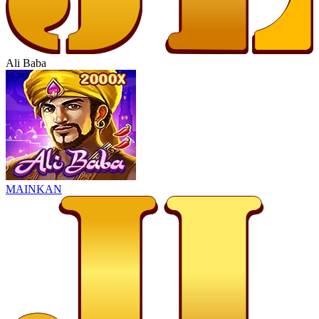
Ali Baba
MAINKAN