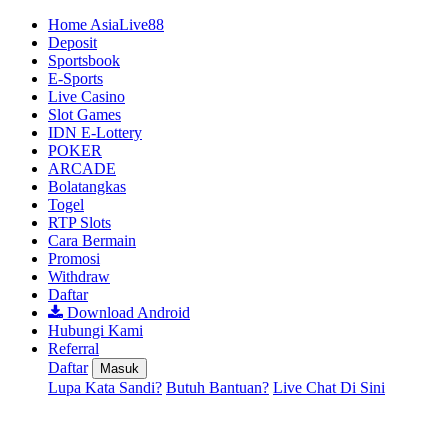
Home AsiaLive88
Deposit
Sportsbook
E-Sports
Live Casino
Slot Games
IDN E-Lottery
POKER
ARCADE
Bolatangkas
Togel
RTP Slots
Cara Bermain
Promosi
Withdraw
Daftar
Download Android
Hubungi Kami
Referral
Daftar
Masuk
Lupa Kata Sandi?
Butuh Bantuan?
Live Chat Di Sini