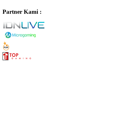
Partner Kami :