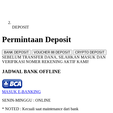
DEPOSIT
Permintaan Deposit
BANK DEPOSIT
VOUCHER 88 DEPOSIT
CRYPTO DEPOSIT
SEBELUM TRANSFER DANA, SILAHKAN MASUK DAN
VERIFIKASI NOMER REKENING AKTIF KAMI!
JADWAL BANK OFFLINE
MASUK E-BANKING
SENIN-MINGGU : ONLINE
* NOTED : Kecuali saat maintenance dari bank