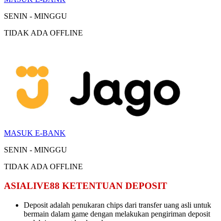
SENIN - MINGGU
TIDAK ADA OFFLINE
MASUK E-BANK
SENIN - MINGGU
TIDAK ADA OFFLINE
ASIALIVE88 KETENTUAN DEPOSIT
Deposit adalah penukaran chips dari transfer uang asli untuk
bermain dalam game dengan melakukan pengiriman deposit