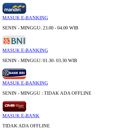
MASUK E-BANKING
SENIN - MINGGU: 23.00 - 04.00 WIB
MASUK E-BANKING
SENIN - MINGGU: 01.30- 03.30 WIB
MASUK E-BANKING
SENIN - MINGGU : TIDAK ADA OFFLINE
MASUK E-BANK
TIDAK ADA OFFLINE