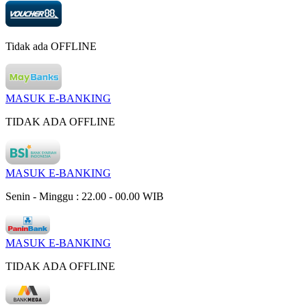
Tidak ada OFFLINE
MASUK E-BANKING
TIDAK ADA OFFLINE
MASUK E-BANKING
Senin - Minggu : 22.00 - 00.00 WIB
MASUK E-BANKING
TIDAK ADA OFFLINE