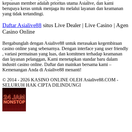
kepuasan member adalah prioritas utama Asialive, dan kami
berupaya keras untuk menjaga itu melalui layanan dan keamanan
yang tidak tertandingi.
Daftar Asialive88
situs Live Dealer | Live Casino | Agen
Casino Online
Bergabunglah dengan Asialive88 untuk merasakan kegembiraan
casino online yang sebenarnya. Dengan interface yang user friendly
, variasi permainan yang luas, dan komitmen terhadap keamanan
dan layanan pelanggan, Kami menetapkan standar baru dalam
industri casino online. Daftar dan mainkan bersama kami –
Kemenangan Anda di Asialive88 menanti!
© 2014 - 2026 KASINO ONLINE OLEH Asialive88.COM -
SELURUH HAK CIPTA DILINDUNGI