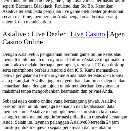
permainan online dan live game yang kaya variasi, termasuk favorit
seperti Baccarat, Blackjack, Roulette, dan Sic Bo. Keunikan
Asialive terletak pada penyajian live game oleh dealer profesional
secara real-time, memberikan Anda pengalaman bermain yang
autentik dan mendebarkan.
Asialive : Live Dealer |
Live Casino
| Agen
Casino Online
Dengan Asialive88, pengalaman bermain game online kelas atas
menjadi lebih mudah dan nyaman. Platform Asialive dioptimalkan
untuk akses melalui berbagai perangkat, termasuk PC dan desktop
serta smartphone berbasis Android dan iOS. Kami memastikan
bahwa pengalaman bermain game Anda tidak terbatas oleh lokasi
atau perangkat. Asialive juga menyederhanakan proses deposit dan
penarikan dana, dengan tujuan untuk memberikan kenyamanan
maksimal tanpa mengorbankan keamanan dan privasi Anda.
Sebagai agen casino online yang bertanggung jawab, Asialive
berkomitmen untuk menjaga keamanan dan kerahasiaan data
member kami. Asialive mengimplementasikan sistem keamanan
canggih untuk melindungi informasi pribadi dan transaksi keuangan
Anda. Selain itu, layanan pelanggan Asialive88 tersedia 24 jam
nonstop untuk menjawab segala pertanyaan dan membantu