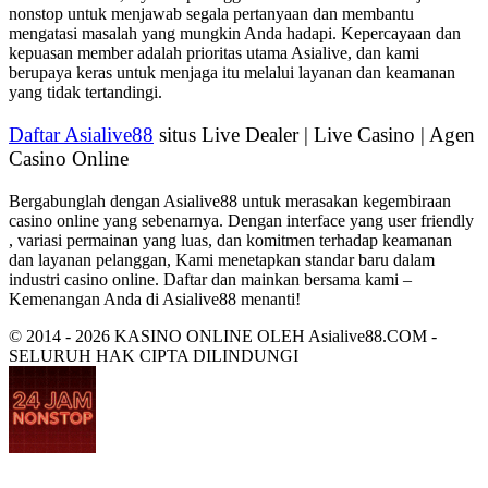
nonstop untuk menjawab segala pertanyaan dan membantu
mengatasi masalah yang mungkin Anda hadapi. Kepercayaan dan
kepuasan member adalah prioritas utama Asialive, dan kami
berupaya keras untuk menjaga itu melalui layanan dan keamanan
yang tidak tertandingi.
Daftar Asialive88
situs Live Dealer | Live Casino | Agen
Casino Online
Bergabunglah dengan Asialive88 untuk merasakan kegembiraan
casino online yang sebenarnya. Dengan interface yang user friendly
, variasi permainan yang luas, dan komitmen terhadap keamanan
dan layanan pelanggan, Kami menetapkan standar baru dalam
industri casino online. Daftar dan mainkan bersama kami –
Kemenangan Anda di Asialive88 menanti!
© 2014 - 2026 KASINO ONLINE OLEH Asialive88.COM -
SELURUH HAK CIPTA DILINDUNGI