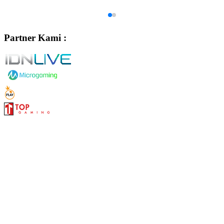
Partner Kami :