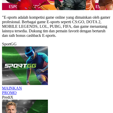
"E-sports adalah kompetisi game online yang dimainkan oleh gamer
profesional. Berbagai game E-sports seperti CS:GO, DOTA 2,
MOBILE LEGENDS, LOL, PUBG, FIFA, dan game menantang
lainnya tersedia. Dukung tim dan pemain favorit dengan bertaruh
dan raih bonus cashback E-sports.
SportGG
MAINKAN
PROMO
PrediX