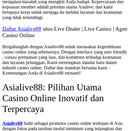
mengatasi masalah yang mungkin Anda hadapi. Kepercayaan dan
kepuasan member adalah prioritas utama Asialive, dan kami
berupaya keras untuk menjaga itu melalui layanan dan keamanan
yang tidak tertandingi.
Daftar Asialive88
situs Live Dealer | Live Casino | Agen
Casino Online
Bergabunglah dengan Asialive88 untuk merasakan kegembiraan
casino online yang sebenarnya. Dengan interface yang user friendly
, variasi permainan yang luas, dan komitmen terhadap keamanan
dan layanan pelanggan, Kami menetapkan standar baru dalam
industri casino online. Daftar dan mainkan bersama kami –
Kemenangan Anda di Asialive88 menanti!
Asialive88: Pilihan Utama
Casino Online Inovatif dan
Terpercaya
Asialive88
hadir sebagai promotor casino online terdepan di Asia
dengan fokus pada taruhan modal minimum yang terjangkau dan