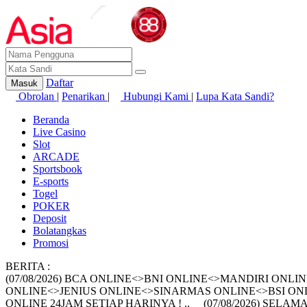
Daftar
Masuk
Obrolan
|
Penarikan
|
Hubungi Kami
|
Lupa Kata Sandi?
Beranda
Live Casino
Slot
ARCADE
Sportsbook
E-sports
Togel
POKER
Deposit
Bolatangkas
Promosi
BERITA :
(07/08/2026)
BCA ONLINE<>BNI ONLINE<>MANDIRI ONLI
ONLINE<>JENIUS ONLINE<>SINARMAS ONLINE<>BSI O
ONLINE 24JAM SETIAP HARINYA ! ..
(07/08/2026)
SELAMAT