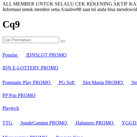
ALL MEMBER UNTUK SELALU CEK REKENING AKTIF KAM
Informasi untuk member setia Asialive88 saat ini anda bisa mendownl
Cq9
Popular
IDNSLOT
PROMO
IDN E-LOTTERY
PROMO
Pragmatic Play
PROMO
PG Soft
Slot Mania
PROMO
St
PP Pop
PROMO
Playtech
TTG
SpadeGaming
PROMO
Habanero
PROMO
YGGD