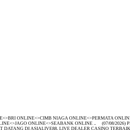
NE<>BRI ONLINE<>CIMB NIAGA ONLINE<>PERMATA ONL
NLINE<>JAGO ONLINE<>SEABANK ONLINE ..
(07/08/2026)
P
 DATANG DI ASIALIVE88, LIVE DEALER CASINO TERBAIK 