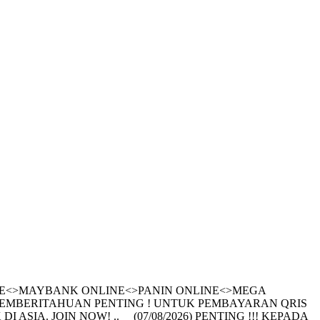
INE<>MAYBANK ONLINE<>PANIN ONLINE<>MEGA
EMBERITAHUAN PENTING ! UNTUK PEMBAYARAN QRIS
DI ASIA. JOIN NOW! ..
(07/08/2026)
PENTING !!! KEPADA