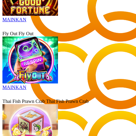
MAINKAN
Fly Out
Fly Out
MAINKAN
Thai Fish Prawn Crab
Thai Fish Prawn Crab