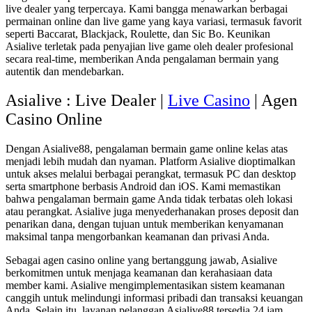
live dealer yang terpercaya. Kami bangga menawarkan berbagai
permainan online dan live game yang kaya variasi, termasuk favorit
seperti Baccarat, Blackjack, Roulette, dan Sic Bo. Keunikan
Asialive terletak pada penyajian live game oleh dealer profesional
secara real-time, memberikan Anda pengalaman bermain yang
autentik dan mendebarkan.
Asialive : Live Dealer |
Live Casino
| Agen
Casino Online
Dengan Asialive88, pengalaman bermain game online kelas atas
menjadi lebih mudah dan nyaman. Platform Asialive dioptimalkan
untuk akses melalui berbagai perangkat, termasuk PC dan desktop
serta smartphone berbasis Android dan iOS. Kami memastikan
bahwa pengalaman bermain game Anda tidak terbatas oleh lokasi
atau perangkat. Asialive juga menyederhanakan proses deposit dan
penarikan dana, dengan tujuan untuk memberikan kenyamanan
maksimal tanpa mengorbankan keamanan dan privasi Anda.
Sebagai agen casino online yang bertanggung jawab, Asialive
berkomitmen untuk menjaga keamanan dan kerahasiaan data
member kami. Asialive mengimplementasikan sistem keamanan
canggih untuk melindungi informasi pribadi dan transaksi keuangan
Anda. Selain itu, layanan pelanggan Asialive88 tersedia 24 jam