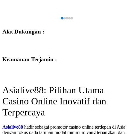
Alat Dukungan :
Keamanan Terjamin :
Asialive88: Pilihan Utama
Casino Online Inovatif dan
Terpercaya
Asialive88
hadir sebagai promotor casino online terdepan di Asia
dengan fokus pada taruhan modal minimum yang terjangkau dan