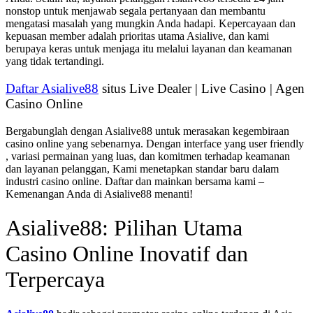
nonstop untuk menjawab segala pertanyaan dan membantu
mengatasi masalah yang mungkin Anda hadapi. Kepercayaan dan
kepuasan member adalah prioritas utama Asialive, dan kami
berupaya keras untuk menjaga itu melalui layanan dan keamanan
yang tidak tertandingi.
Daftar Asialive88
situs Live Dealer | Live Casino | Agen
Casino Online
Bergabunglah dengan Asialive88 untuk merasakan kegembiraan
casino online yang sebenarnya. Dengan interface yang user friendly
, variasi permainan yang luas, dan komitmen terhadap keamanan
dan layanan pelanggan, Kami menetapkan standar baru dalam
industri casino online. Daftar dan mainkan bersama kami –
Kemenangan Anda di Asialive88 menanti!
Asialive88: Pilihan Utama
Casino Online Inovatif dan
Terpercaya