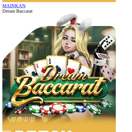
MAINKAN
Dream Baccarat