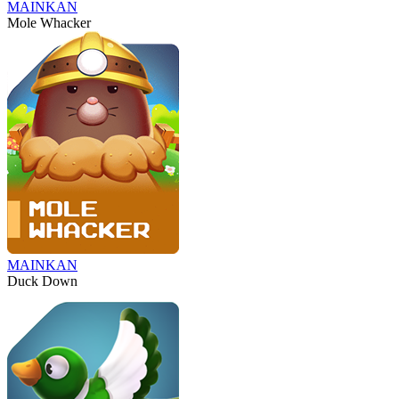
MAINKAN
Mole Whacker
MAINKAN
Duck Down