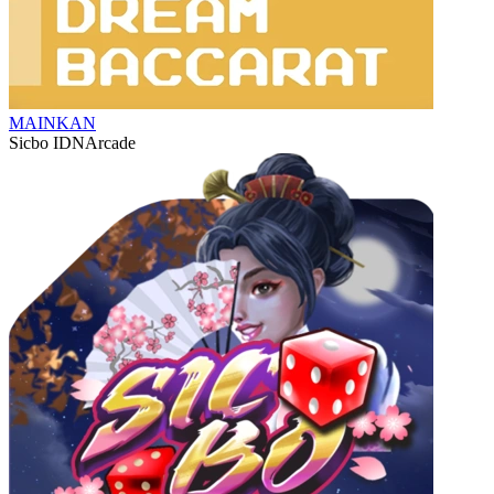
MAINKAN
Sicbo IDNArcade