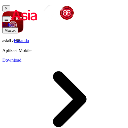
✕
Daftar
Masuk
Beranda
asialive88
Aplikasi Mobile
Download