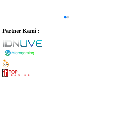
Partner Kami :