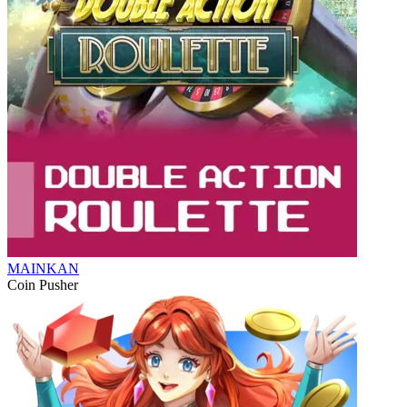
MAINKAN
Coin Pusher