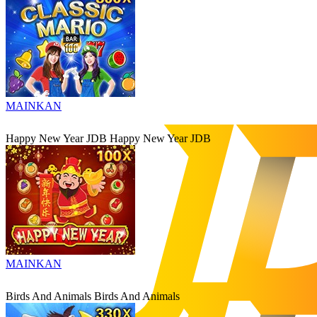
MAINKAN
Happy New Year JDB
Happy New Year JDB
MAINKAN
Birds And Animals
Birds And Animals