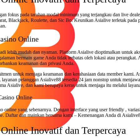
dengan fokus pada taruhan modal minimum yang terjangkau dan live de
rat, Blackjack, Roulette, dan Sic Bo. Keunikan Asialive terletak pada p
an.
asino Online
di lebih mudah dan nyaman. Platform Asialive dioptimalkan untuk aks
aman bermain game Anda tidak terbatas oleh lokasi atau perangkat. A
orbankan keamanan dan privasi Anda.
omitmen untuk menjaga keamanan dan kerahasiaan data member kami. A
itu, layanan pelanggan Asialive88 tersedia 24 jam nonstop untuk menj
a Asialive, dan kami berupaya keras untuk menjaga itu melalui layana
 Casino Online
 online yang sebenarnya. Dengan interface yang user friendly , varia
ine. Daftar dan mainkan bersama kami – Kemenangan Anda di Asialive
 Online Inovatif dan Terpercaya