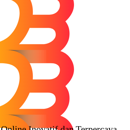
 Online Inovatif dan Terpercaya