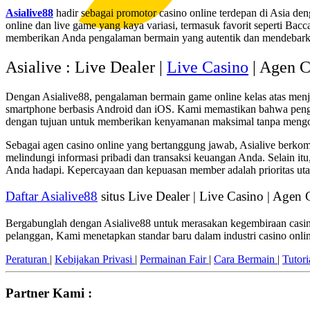
Asialive88
hadir sebagai promotor casino online terdepan di Asia 
online dan live game yang kaya variasi, termasuk favorit seperti Bacca
memberikan Anda pengalaman bermain yang autentik dan mendebark
Asialive : Live Dealer |
Live Casino
| Agen C
Dengan Asialive88, pengalaman bermain game online kelas atas menja
smartphone berbasis Android dan iOS. Kami memastikan bahwa pengal
dengan tujuan untuk memberikan kenyamanan maksimal tanpa meng
Sebagai agen casino online yang bertanggung jawab, Asialive berk
melindungi informasi pribadi dan transaksi keuangan Anda. Selain 
Anda hadapi. Kepercayaan dan kepuasan member adalah prioritas utam
Daftar Asialive88
situs Live Dealer | Live Casino | Agen
Bergabunglah dengan Asialive88 untuk merasakan kegembiraan casino
pelanggan, Kami menetapkan standar baru dalam industri casino onl
Peraturan
|
Kebijakan Privasi
|
Permainan Fair
|
Cara Bermain
|
Tutori
Partner Kami :