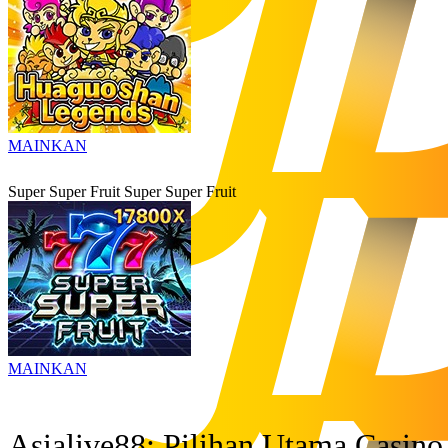
MAINKAN
Super Super Fruit
Super Super Fruit
MAINKAN
Asialive88: Pilihan Utama Casino