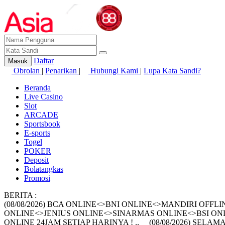
Daftar
Masuk
Obrolan
|
Penarikan
|
Hubungi Kami
|
Lupa Kata Sandi?
Beranda
Live Casino
Slot
ARCADE
Sportsbook
E-sports
Togel
POKER
Deposit
Bolatangkas
Promosi
BERITA :
(08/08/2026)
BCA ONLINE<>BNI ONLINE<>MANDIRI OFFL
ONLINE<>JENIUS ONLINE<>SINARMAS ONLINE<>BSI O
ONLINE 24JAM SETIAP HARINYA ! ..
(08/08/2026)
SELAMAT