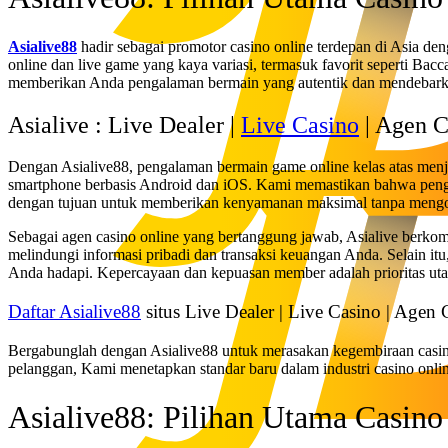
Asialive88
hadir sebagai promotor casino online terdepan di Asia 
online dan live game yang kaya variasi, termasuk favorit seperti Bacca
memberikan Anda pengalaman bermain yang autentik dan mendebark
Asialive : Live Dealer |
Live Casino
| Agen C
Dengan Asialive88, pengalaman bermain game online kelas atas menja
smartphone berbasis Android dan iOS. Kami memastikan bahwa pengal
dengan tujuan untuk memberikan kenyamanan maksimal tanpa meng
Sebagai agen casino online yang bertanggung jawab, Asialive berk
melindungi informasi pribadi dan transaksi keuangan Anda. Selain 
Anda hadapi. Kepercayaan dan kepuasan member adalah prioritas utam
Daftar Asialive88
situs Live Dealer | Live Casino | Agen
Bergabunglah dengan Asialive88 untuk merasakan kegembiraan casino
pelanggan, Kami menetapkan standar baru dalam industri casino onl
Asialive88: Pilihan Utama Casino