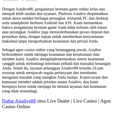
Dengan Asialive88, pengalaman bermain game online kelas atas
menjadi lebih mudah dan nyaman. Platform Asialive dioptimalkan
untuk akses melalui berbagai perangkat, termasuk PC dan desktop
serta smartphone berbasis Android dan iOS. Kami memastikan
bahwa pengalaman bermain game Anda tidak terbatas oleh lokasi
atau perangkat. Asialive juga menyederhanakan proses deposit dan
penarikan dana, dengan tujuan untuk memberikan kenyamanan
maksimal tanpa mengorbankan keamanan dan privasi Anda.
Sebagai agen casino online yang bertanggung jawab, Asialive
berkomitmen untuk menjaga keamanan dan kerahasiaan data
member kami. Asialive mengimplementasikan sistem keamanan
canggih untuk melindungi informasi pribadi dan transaksi keuangan
Anda. Selain itu, layanan pelanggan Asialive88 tersedia 24 jam
nonstop untuk menjawab segala pertanyaan dan membantu
mengatasi masalah yang mungkin Anda hadapi. Kepercayaan dan
kepuasan member adalah prioritas utama Asialive, dan kami
berupaya keras untuk menjaga itu melalui layanan dan keamanan
yang tidak tertandingi.
Daftar Asialive88
situs Live Dealer | Live Casino | Agen
Casino Online