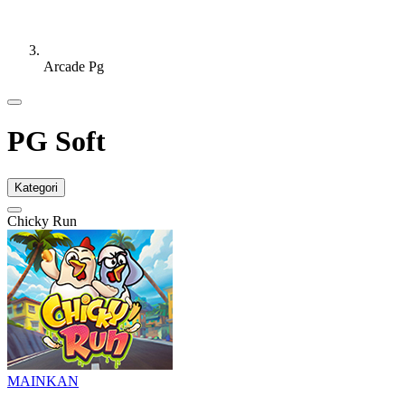
Arcade Pg
PG Soft
Kategori
Chicky Run
MAINKAN