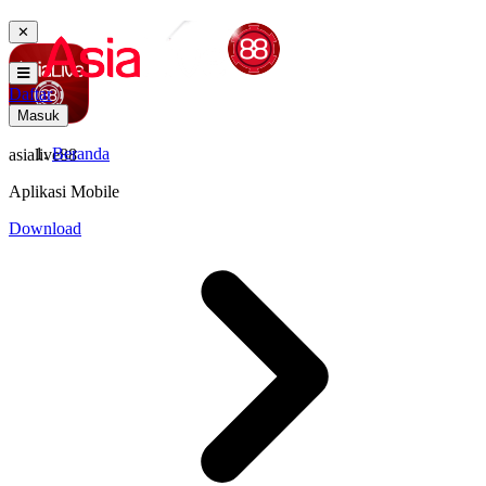
✕
Daftar
Masuk
Beranda
asialive88
Aplikasi Mobile
Download