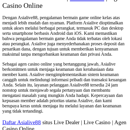
Casino Online
Dengan Asialive88, pengalaman bermain game online kelas atas
menjadi lebih mudah dan nyaman. Platform Asialive dioptimalkan
untuk akses melalui berbagai perangkat, termasuk PC dan desktop
serta smartphone berbasis Android dan iOS. Kami memastikan
bahwa pengalaman bermain game Anda tidak terbatas oleh lokasi
atau perangkat. Asialive juga menyederhanakan proses deposit dan
penarikan dana, dengan tujuan untuk memberikan kenyamanan
maksimal tanpa mengorbankan keamanan dan privasi Anda.
Sebagai agen casino online yang bertanggung jawab, Asialive
berkomitmen untuk menjaga keamanan dan kerahasiaan data
member kami. Asialive mengimplementasikan sistem keamanan
canggih untuk melindungi informasi pribadi dan transaksi keuangan
Anda. Selain itu, layanan pelanggan Asialive88 tersedia 24 jam
nonstop untuk menjawab segala pertanyaan dan membantu
mengatasi masalah yang mungkin Anda hadapi. Kepercayaan dan
kepuasan member adalah prioritas utama Asialive, dan kami
berupaya keras untuk menjaga itu melalui layanan dan keamanan
yang tidak tertandingi.
Daftar Asialive88
situs Live Dealer | Live Casino | Agen
Casino Online